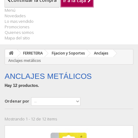
Continuar la compra
Ir a la caja
Menú
Novedades
Lo mas vendido
Promociones
Quienes somos
Mapa del sitio
FERRETERIA
Fijacion y Soportes
Anclajes
Anclajes metálicos
ANCLAJES METÁLICOS
Hay 12 productos.
Ordenar por
Mostrando 1 - 12 de 12 items