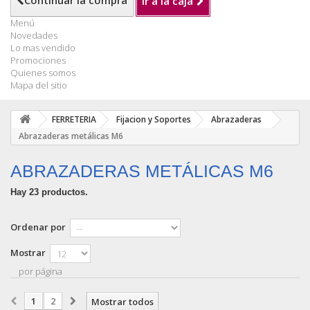
Continuar la compra
Ir a la caja
Menú
Novedades
Lo mas vendido
Promociones
Quienes somos
Mapa del sitio
FERRETERIA
Fijacion y Soportes
Abrazaderas
Abrazaderas metálicas M6
ABRAZADERAS METÁLICAS M6
Hay 23 productos.
Ordenar por
Mostrar
por página
1
2
Mostrar todos