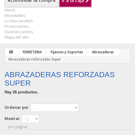
Continuar la compra
Ir a la caja
Menú
Novedades
Lo mas vendido
Promociones
Quienes somos
Mapa del sitio
FERRETERIA
Fijacion y Soportes
Abrazaderas
Abrazaderas reforzadas Super
ABRAZADERAS REFORZADAS
SUPER
Hay 26 productos.
Ordenar por
Mostrar
por página