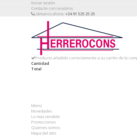
Iniciar sesión
Contacte con nosotros
Llámanos ahora:
+34 91 525 25 25
Producto añadido correctamente a su carrito de la com
Cantidad
Total
Menú
Novedades
Lo mas vendido
Promociones
Quienes somos
Mapa del sitio