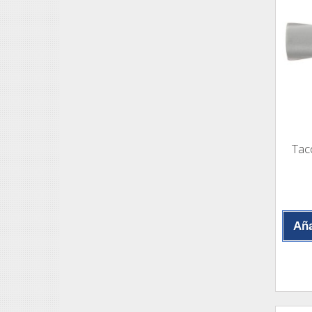
Tac
Aña