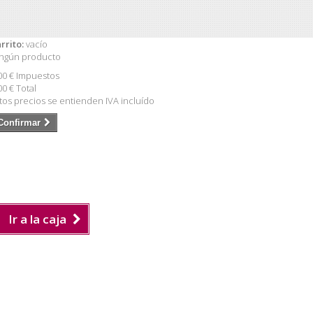
rrito:
vacío
ngún producto
00 €
Impuestos
00 €
Total
tos precios se entienden IVA incluído
Confirmar
Ir a la caja