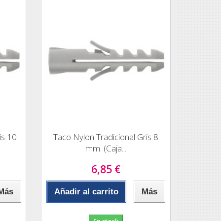
is 10
Taco Nylon Tradicional Gris 8
mm. (Caja...
6,85 €
Más
Añadir al carrito
Más
En stock