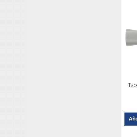
Tac
Aña