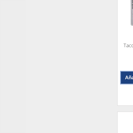
Taco
Aña