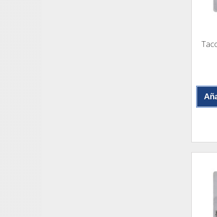
Taco
Aña