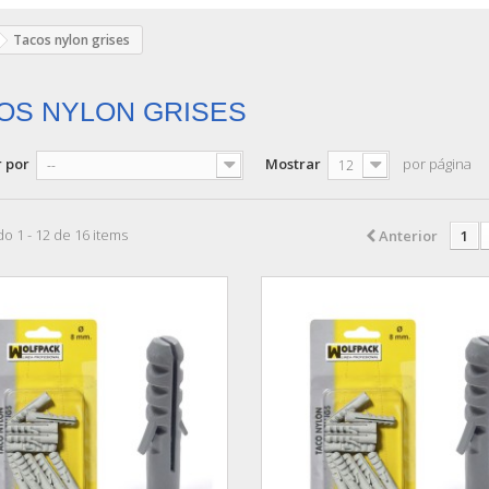
Tacos nylon grises
OS NYLON GRISES
 por
Mostrar
por página
--
12
o 1 - 12 de 16 items
Anterior
1