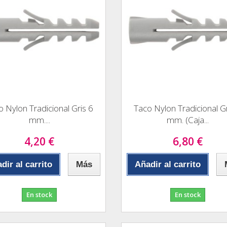
o Nylon Tradicional Gris 6
Taco Nylon Tradicional Gr
mm....
mm. (Caja...
4,20 €
6,80 €
dir al carrito
Más
Añadir al carrito
En stock
En stock