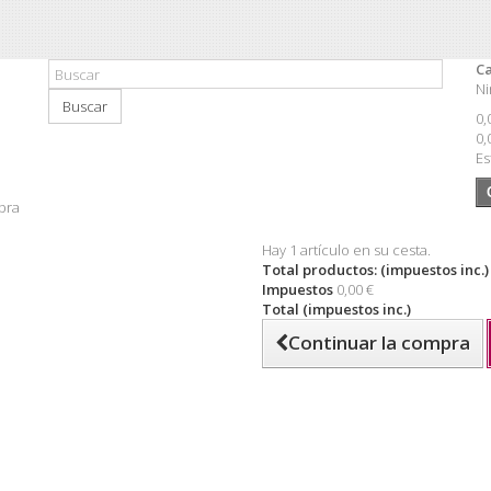
Ca
Ni
Buscar
0,
0,
Es
pra
Hay 1 artículo en su cesta.
Total productos: (impuestos inc.)
Impuestos
0,00 €
Total (impuestos inc.)
Continuar la compra