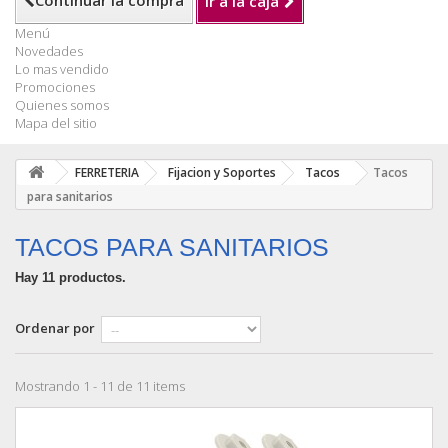
Continuar la compra
Ir a la caja
Menú
Novedades
Lo mas vendido
Promociones
Quienes somos
Mapa del sitio
FERRETERIA
Fijacion y Soportes
Tacos
Tacos
para sanitarios
TACOS PARA SANITARIOS
Hay 11 productos.
Ordenar por
Mostrando 1 - 11 de 11 items