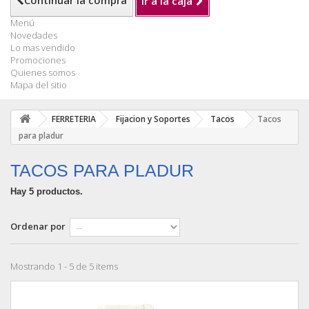
Continuar la compra
Ir a la caja
Menú
Novedades
Lo mas vendido
Promociones
Quienes somos
Mapa del sitio
FERRETERIA
Fijacion y Soportes
Tacos
Tacos
para pladur
TACOS PARA PLADUR
Hay 5 productos.
Ordenar por
Mostrando 1 - 5 de 5 items