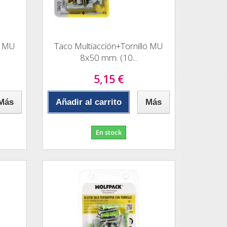
o MU
Taco Multiacción+Tornillo MU
8x50 mm. (10...
5,15 €
Más
Añadir al carrito
Más
En stock