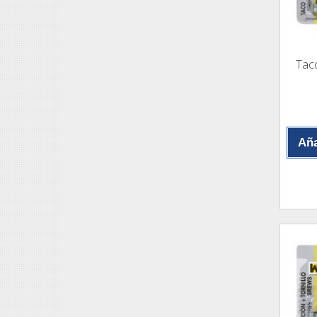
Tac
Aña