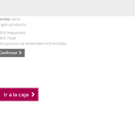
rrito:
vacío
ngún producto
00 €
Impuestos
00 €
Total
tos precios se entienden IVA incluído
Confirmar
Ir a la caja