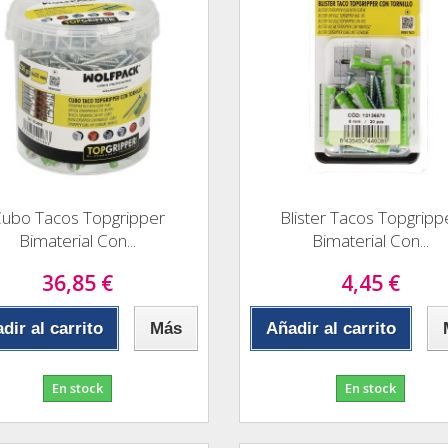
ubo Tacos Topgripper
Blister Tacos Topgripp
Bimaterial Con...
Bimaterial Con...
36,85 €
4,45 €
dir al carrito
Más
Añadir al carrito
En stock
En stock