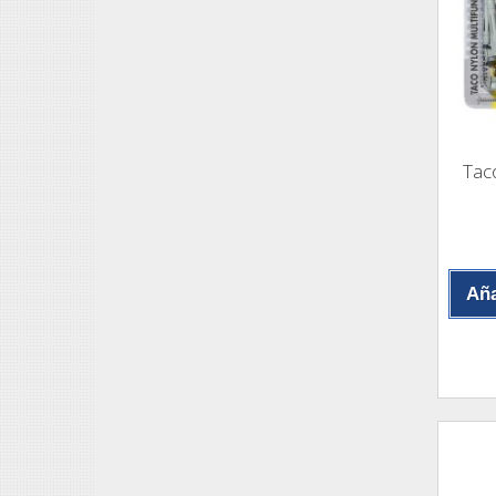
Tac
Aña