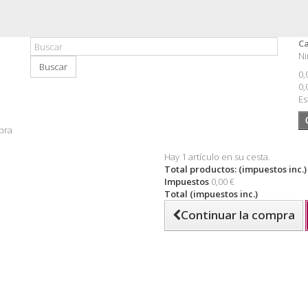
Ca
Ni
Buscar
0,
0,
Es
pra
Hay 1 artículo en su cesta.
Total productos: (impuestos inc.)
Impuestos
0,00 €
Total (impuestos inc.)
Continuar la compra