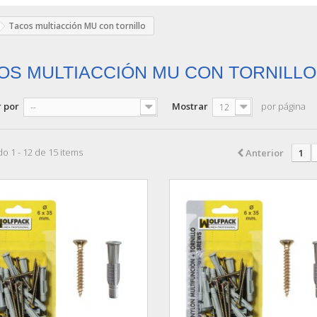
Tacos multiacción MU con tornillo
OS MULTIACCIÓN MU CON TORNILL
 por
Mostrar
por página
--
12
o 1 - 12 de 15 items
Anterior
1