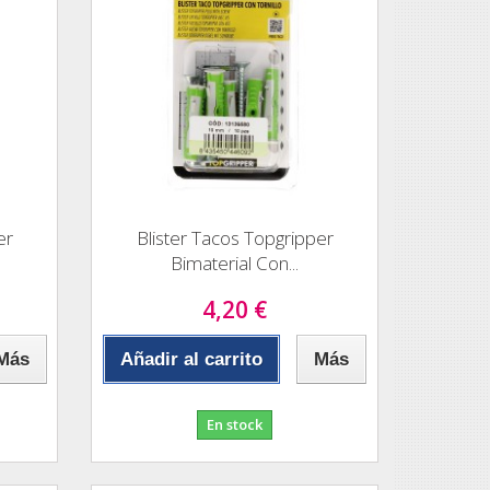
er
Blister Tacos Topgripper
Bimaterial Con...
4,20 €
Más
Añadir al carrito
Más
En stock