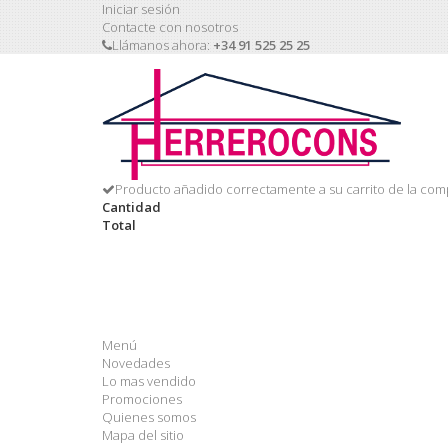
Iniciar sesión
Contacte con nosotros
Llámanos ahora:
+34 91 525 25 25
Producto añadido correctamente a su carrito de la com
Cantidad
Total
Menú
Novedades
Lo mas vendido
Promociones
Quienes somos
Mapa del sitio