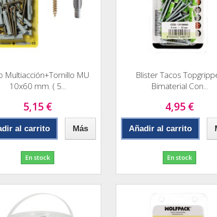
o Multiacción+Tornillo MU
Blister Tacos Topgripp
10x60 mm. ( 5...
Bimaterial Con...
5,15 €
4,95 €
dir al carrito
Más
Añadir al carrito
En stock
En stock