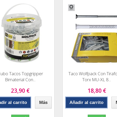
ubo Tacos Topgripper
Taco Wolfpack Con Tiraf
Bimaterial Con...
Torx MU-XL 8...
23,90 €
18,80 €
dir al carrito
Más
Añadir al carrito