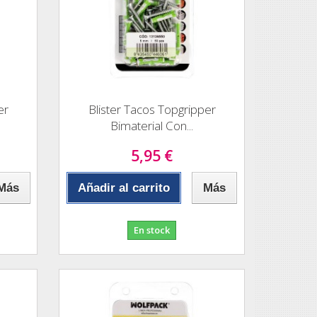
er
Blister Tacos Topgripper
Bimaterial Con...
5,95 €
Más
Añadir al carrito
Más
En stock