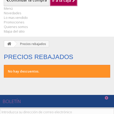
Continuar la compra
Ir a la caja
Menú
Novedades
Lo mas vendido
Promociones
Quienes somos
Mapa del sitio
Precios rebajados
PRECIOS REBAJADOS
No hay descuentos.
BOLETÍN